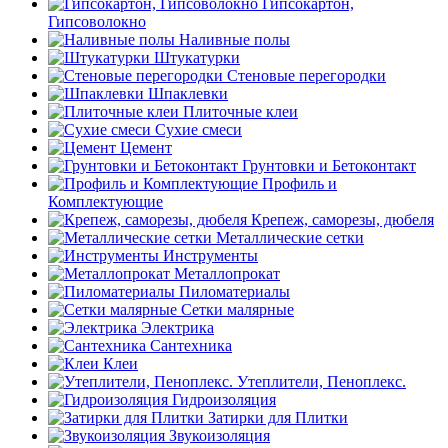
Гипсокартон,
Гипсоволокно
Наливные полы
Штукатурки
Стеновые перегородки
Шпаклевки
Плиточные клеи
Сухие смеси
Цемент
Грунтовки и Бетоконтакт
Профиль и
Комплектующие
Крепеж, саморезы, дюбеля
Металлические сетки
Инструменты
Металлопрокат
Пиломатериалы
Сетки малярные
Электрика
Сантехника
Клеи
Утеплители, Пеноплекс.
Гидроизоляция
Затирки для Плитки
Звукоизоляция