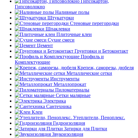
Гипсокартон,
Гипсоволокно
Наливные полы
Штукатурки
Стеновые перегородки
Шпаклевки
Плиточные клеи
Сухие смеси
Цемент
Грунтовки и Бетоконтакт
Профиль и
Комплектующие
Крепеж, саморезы, дюбеля
Металлические сетки
Инструменты
Металлопрокат
Пиломатериалы
Сетки малярные
Электрика
Сантехника
Клеи
Утеплители, Пеноплекс.
Гидроизоляция
Затирки для Плитки
Звукоизоляция