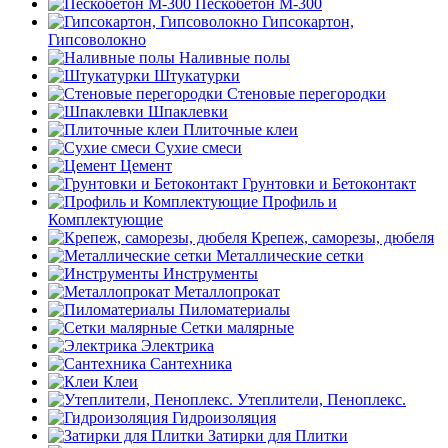
Пескобетон М-300
Гипсокартон,
Гипсоволокно
Наливные полы
Штукатурки
Стеновые перегородки
Шпаклевки
Плиточные клеи
Сухие смеси
Цемент
Грунтовки и Бетоконтакт
Профиль и
Комплектующие
Крепеж, саморезы, дюбеля
Металлические сетки
Инструменты
Металлопрокат
Пиломатериалы
Сетки малярные
Электрика
Сантехника
Клеи
Утеплители, Пеноплекс.
Гидроизоляция
Затирки для Плитки