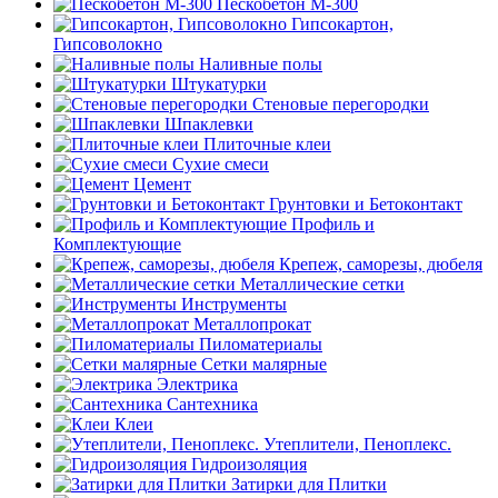
Пескобетон М-300
Гипсокартон,
Гипсоволокно
Наливные полы
Штукатурки
Стеновые перегородки
Шпаклевки
Плиточные клеи
Сухие смеси
Цемент
Грунтовки и Бетоконтакт
Профиль и
Комплектующие
Крепеж, саморезы, дюбеля
Металлические сетки
Инструменты
Металлопрокат
Пиломатериалы
Сетки малярные
Электрика
Сантехника
Клеи
Утеплители, Пеноплекс.
Гидроизоляция
Затирки для Плитки