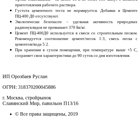
приготовления рабочего раствора.
Густота цементного теста не нормируется. Добавки в Цементе
ПЦ-400 Д0 отсутствуют.
Экологически безопасен – удельная активность природных
радионуклидов не превышает 370 Бк/кг.
Цемент ПЦ-400Д0 используется в смеси со строительным песком.
Рекомендуется соотношение цемент/песок 1:3, смесь песка с
цементом/вода 5:2.
При хранении в сухом помещении, при температуре выше +5 С,
сохраняет свои характеристики до 90 суток со дня изготовления.
ИП Орозбаев Руслан
ОГРН: 318370200045886
г. Москва, стройрынок
Славянский Мир, павильон П13/16
© Все права защищены, 2019