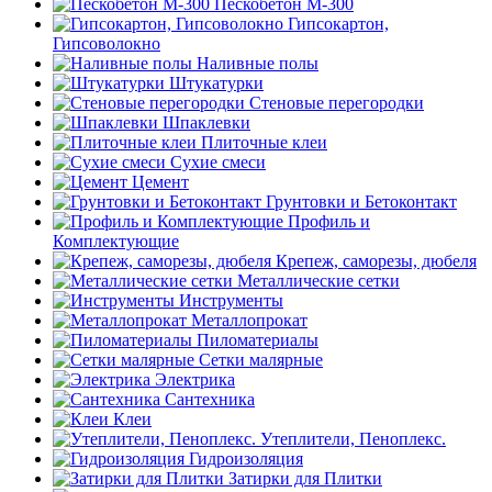
Пескобетон М-300
Гипсокартон,
Гипсоволокно
Наливные полы
Штукатурки
Стеновые перегородки
Шпаклевки
Плиточные клеи
Сухие смеси
Цемент
Грунтовки и Бетоконтакт
Профиль и
Комплектующие
Крепеж, саморезы, дюбеля
Металлические сетки
Инструменты
Металлопрокат
Пиломатериалы
Сетки малярные
Электрика
Сантехника
Клеи
Утеплители, Пеноплекс.
Гидроизоляция
Затирки для Плитки