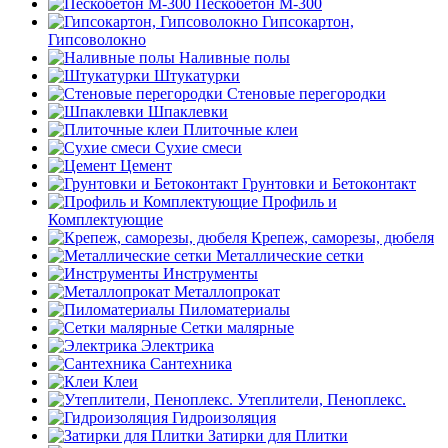
Пескобетон М-300
Гипсокартон,
Гипсоволокно
Наливные полы
Штукатурки
Стеновые перегородки
Шпаклевки
Плиточные клеи
Сухие смеси
Цемент
Грунтовки и Бетоконтакт
Профиль и
Комплектующие
Крепеж, саморезы, дюбеля
Металлические сетки
Инструменты
Металлопрокат
Пиломатериалы
Сетки малярные
Электрика
Сантехника
Клеи
Утеплители, Пеноплекс.
Гидроизоляция
Затирки для Плитки