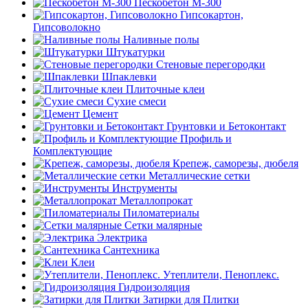
Пескобетон М-300
Гипсокартон,
Гипсоволокно
Наливные полы
Штукатурки
Стеновые перегородки
Шпаклевки
Плиточные клеи
Сухие смеси
Цемент
Грунтовки и Бетоконтакт
Профиль и
Комплектующие
Крепеж, саморезы, дюбеля
Металлические сетки
Инструменты
Металлопрокат
Пиломатериалы
Сетки малярные
Электрика
Сантехника
Клеи
Утеплители, Пеноплекс.
Гидроизоляция
Затирки для Плитки